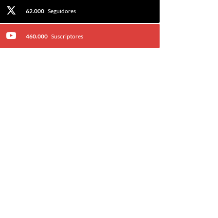
62.000
Seguidores
460.000
Suscriptores