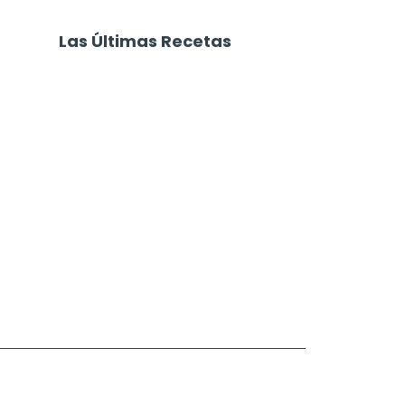
Las Últimas Recetas
Focaccia 4 Quesos
Carne Desmechada
Calabaza al Horno con Queso
Salchichas Envueltas