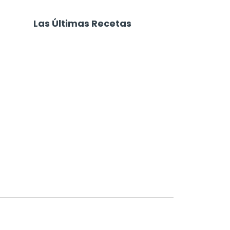
Las Últimas Recetas
Focaccia 4 Quesos
Carne Desmechada
Calabaza al Horno con Queso
Salchichas Envueltas