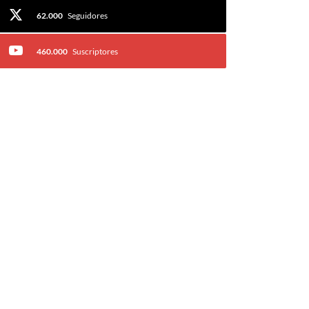
62.000
Seguidores
460.000
Suscriptores