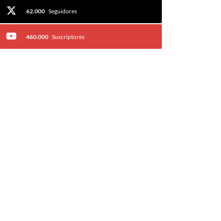
62.000
Seguidores
460.000
Suscriptores