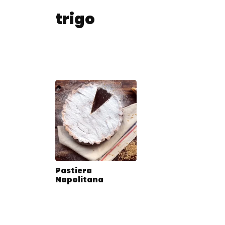
trigo
Pastiera
Napolitana