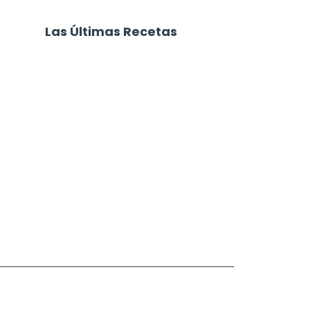
Las Últimas Recetas
Focaccia 4 Quesos
Carne Desmechada
Calabaza al Horno con Queso
Salchichas Envueltas