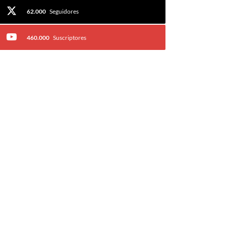
62.000
Seguidores
460.000
Suscriptores