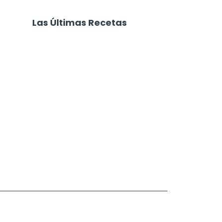
Las Últimas Recetas
Focaccia 4 Quesos
Carne Desmechada
Calabaza al Horno con Queso
Salchichas Envueltas