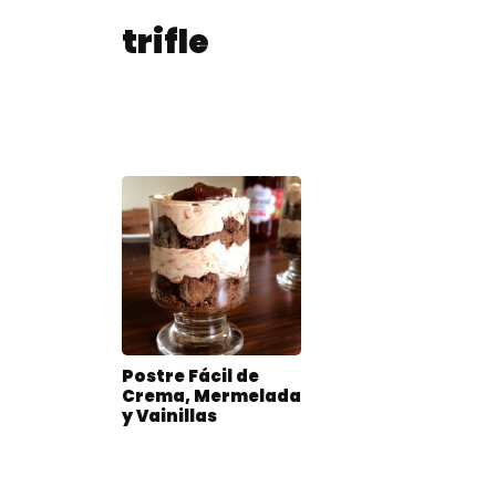
trifle
Postre Fácil de
Crema, Mermelada
y Vainillas