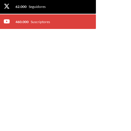
62.000
Seguidores
460.000
Suscriptores