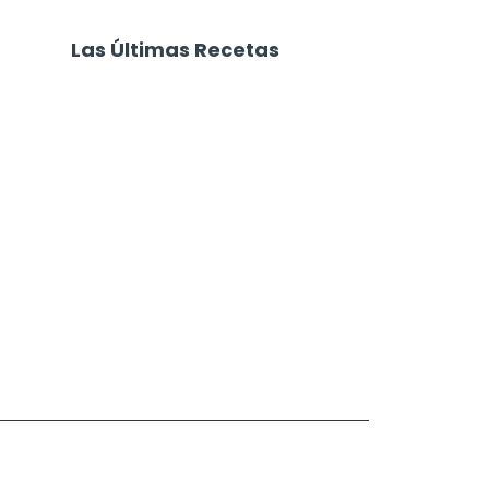
Las Últimas Recetas
Focaccia 4 Quesos
Carne Desmechada
Calabaza al Horno con Queso
Salchichas Envueltas