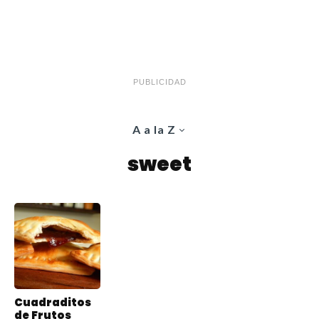
PUBLICIDAD
A a la Z
sweet
Cuadraditos
de Frutos