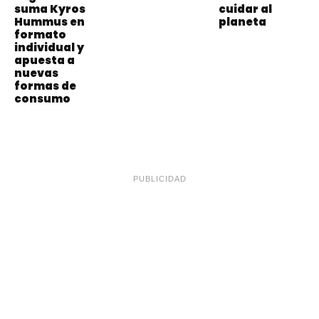
suma Kyros
cuidar al
Hummus en
planeta
formato
individual y
apuesta a
nuevas
formas de
consumo
PUBLICIDAD