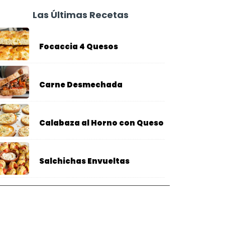
Las Últimas Recetas
Focaccia 4 Quesos
Carne Desmechada
Calabaza al Horno con Queso
Salchichas Envueltas