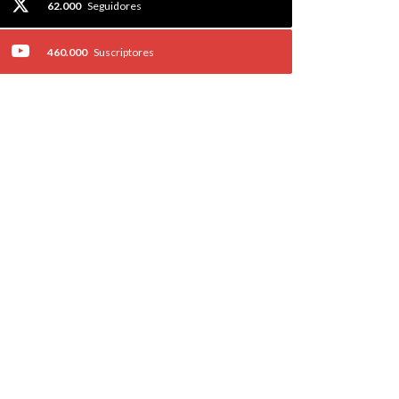
62.000
Seguidores
460.000
Suscriptores