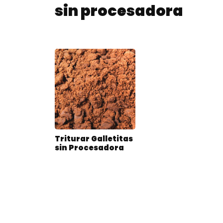
sin procesadora
Triturar Galletitas
sin Procesadora