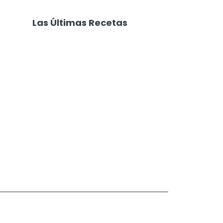
Las Últimas Recetas
Focaccia 4 Quesos
Carne Desmechada
Calabaza al Horno con Queso
Salchichas Envueltas