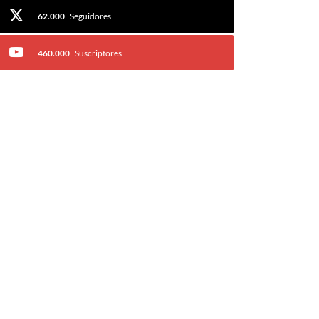
62.000
Seguidores
460.000
Suscriptores