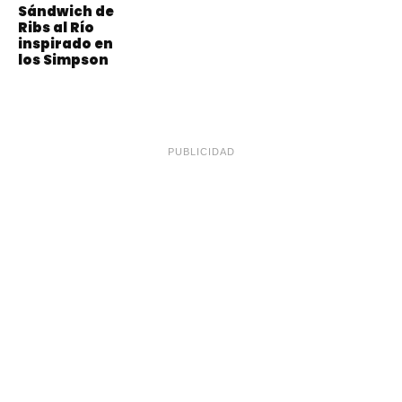
Sándwich de
Ribs al Río
inspirado en
los Simpson
PUBLICIDAD