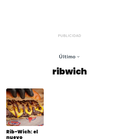
PUBLICIDAD
Último
ribwich
Rib-Wich: el
nuevo