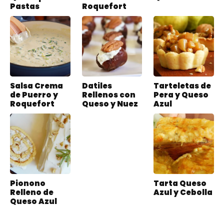
Pastas
Roquefort
Salsa Crema
Datiles
Tarteletas de
de Puerro y
Rellenos con
Pera y Queso
Roquefort
Queso y Nuez
Azul
Pionono
Tarta Queso
Relleno de
Azul y Cebolla
Queso Azul