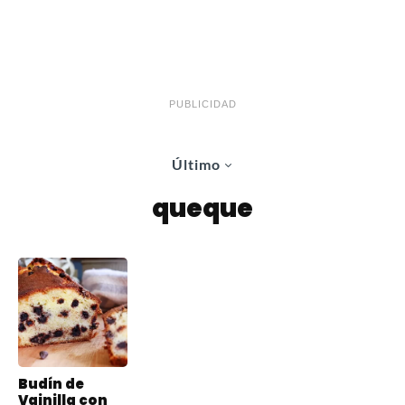
PUBLICIDAD
Último
queque
Budín de
Vainilla con