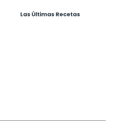
Las Últimas Recetas
Focaccia 4 Quesos
Carne Desmechada
Calabaza al Horno con Queso
Salchichas Envueltas