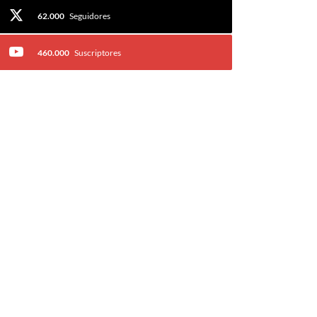
62.000
Seguidores
460.000
Suscriptores