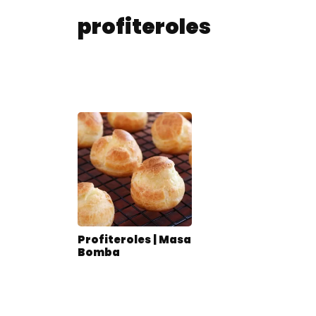
profiteroles
Profiteroles | Masa
Bomba