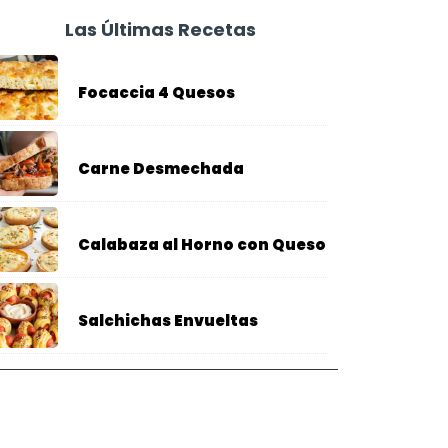
Las Últimas Recetas
Focaccia 4 Quesos
Carne Desmechada
Calabaza al Horno con Queso
Salchichas Envueltas