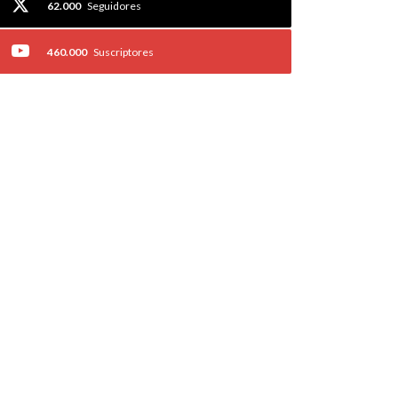
62.000
Seguidores
460.000
Suscriptores