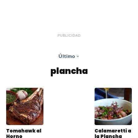
PUBLICIDAD
Último
plancha
Tomahawk al
Calamaretti a
Horno
la Plancha