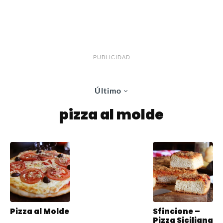
PUBLICIDAD
Último
pizza al molde
Pizza al Molde
Sfincione –
Pizza Siciliana