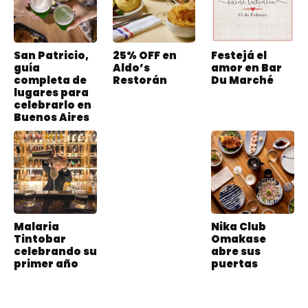
San Patricio,
25% OFF en
Festejá el
guía
Aldo’s
amor en Bar
completa de
Restorán
Du Marché
lugares para
celebrarlo en
Buenos Aires
Malaria
Nika Club
Tintobar
Omakase
celebrando su
abre sus
primer año
puertas