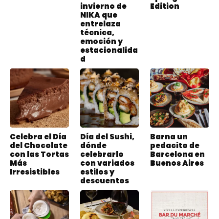
invierno de
Edition
NIKA que
entrelaza
técnica,
emoción y
estacionalida
d
Celebra el Día
Día del Sushi,
Barna un
del Chocolate
dónde
pedacito de
con las Tortas
celebrarlo
Barcelona en
Más
con variados
Buenos Aires
Irresistibles
estilos y
descuentos