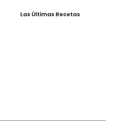
Las Últimas Recetas
Pastel de Papa con Jamón y
Queso
Focaccia 4 Quesos
Carne Desmechada
Calabaza al Horno con Queso