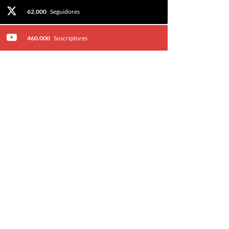
62.000
Seguidores
460.000
Suscriptores