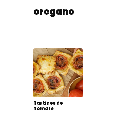
oregano
Tartines de
Tomate