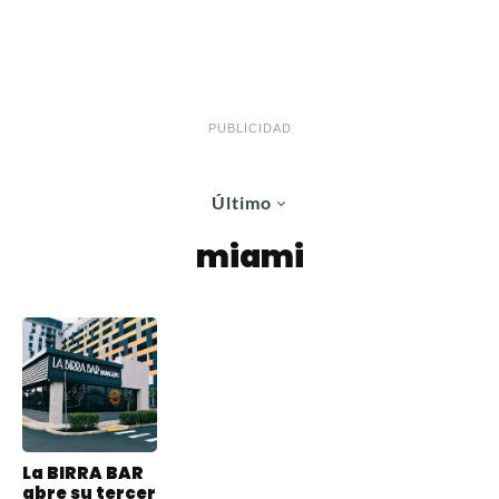
PUBLICIDAD
Último
miami
La BIRRA BAR
abre su tercer