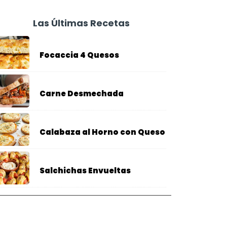
Las Últimas Recetas
Focaccia 4 Quesos
Carne Desmechada
Calabaza al Horno con Queso
Salchichas Envueltas