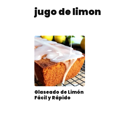
jugo de limon
Glaseado de Limón
Fácil y Rápido