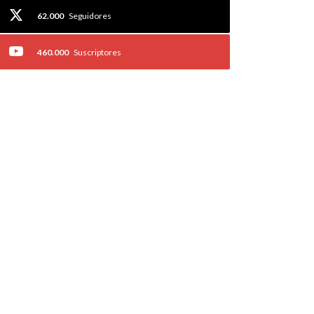
62.000
Seguidores
460.000
Suscriptores