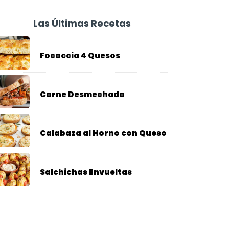
Las Últimas Recetas
Focaccia 4 Quesos
Carne Desmechada
Calabaza al Horno con Queso
Salchichas Envueltas