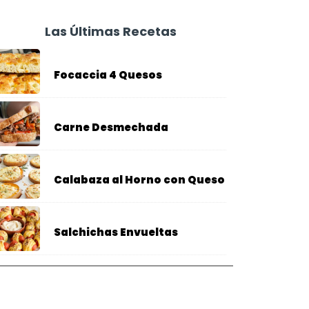
Las Últimas Recetas
Focaccia 4 Quesos
Carne Desmechada
Calabaza al Horno con Queso
Salchichas Envueltas