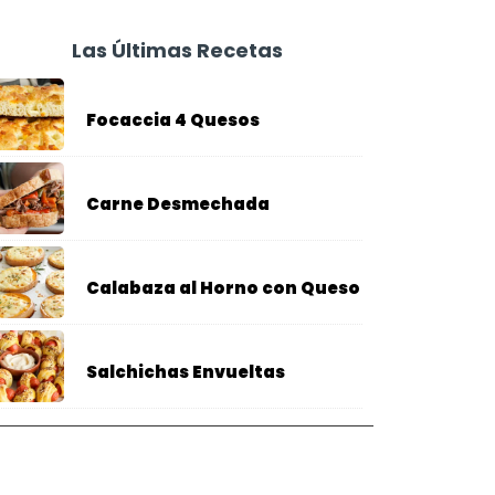
Las Últimas Recetas
Focaccia 4 Quesos
Carne Desmechada
Calabaza al Horno con Queso
Salchichas Envueltas