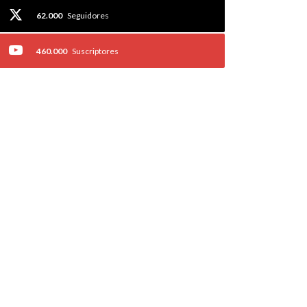
62.000
Seguidores
460.000
Suscriptores