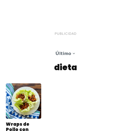
PUBLICIDAD
Último
dieta
Wraps de
Pollo con