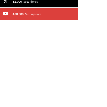
62.000
Seguidores
460.000
Suscriptores