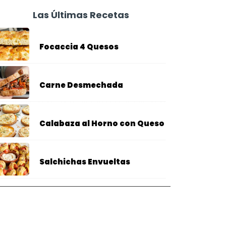
Las Últimas Recetas
Focaccia 4 Quesos
Carne Desmechada
Calabaza al Horno con Queso
Salchichas Envueltas