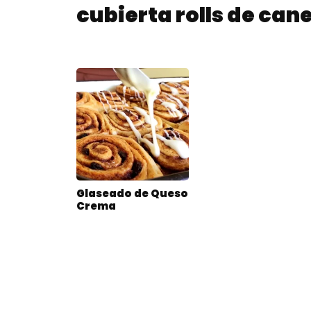
cubierta rolls de can
Glaseado de Queso
Crema