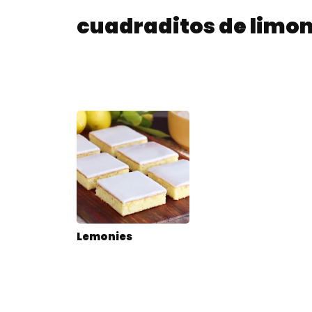
cuadraditos de limo
Lemonies