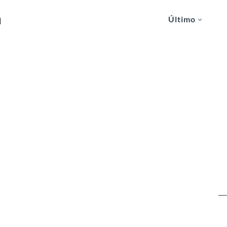
n
Último