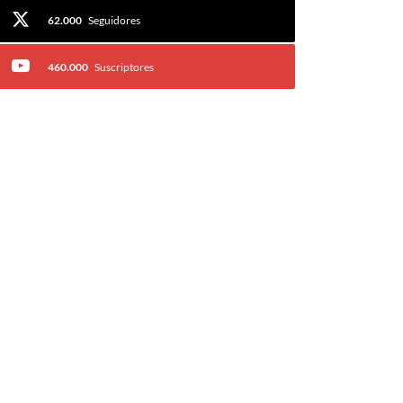
62.000
Seguidores
460.000
Suscriptores