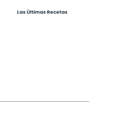
Las Últimas Recetas
Focaccia 4 Quesos
Carne Desmechada
Calabaza al Horno con Queso
Salchichas Envueltas