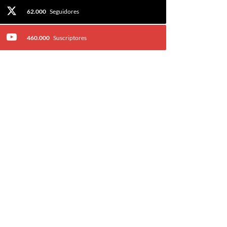
62.000
Seguidores
460.000
Suscriptores