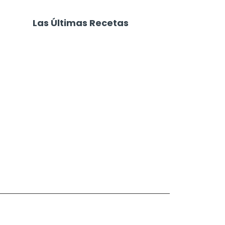
Las Últimas Recetas
Focaccia 4 Quesos
Carne Desmechada
Calabaza al Horno con Queso
Salchichas Envueltas