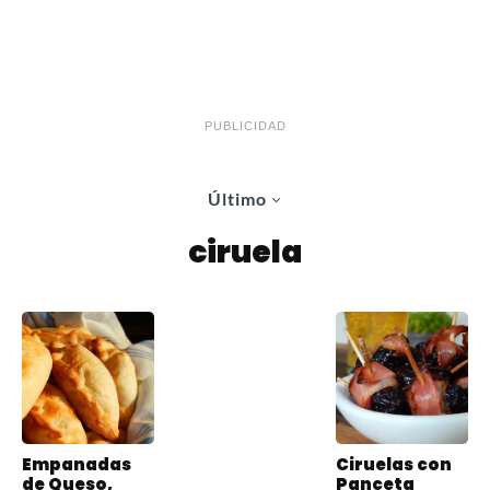
PUBLICIDAD
Último
ciruela
Empanadas
Ciruelas con
de Queso,
Panceta