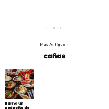
PUBLICIDAD
Más Antiguo
cañas
Barna un
pedacito de