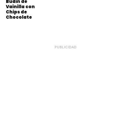
Budín de
Vainilla con
Chips de
Chocolate
PUBLICIDAD