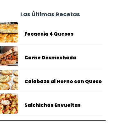
Las Últimas Recetas
Focaccia 4 Quesos
Carne Desmechada
Calabaza al Horno con Queso
Salchichas Envueltas