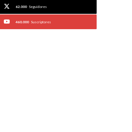
62.000
Seguidores
460.000
Suscriptores