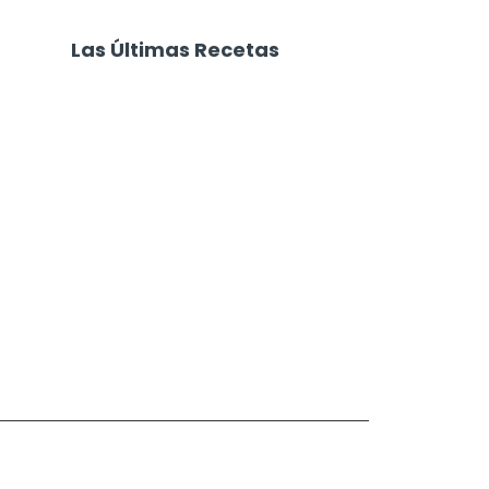
Las Últimas Recetas
Focaccia 4 Quesos
Carne Desmechada
Calabaza al Horno con Queso
Salchichas Envueltas