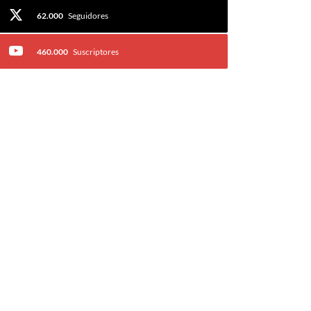
62.000
Seguidores
460.000
Suscriptores