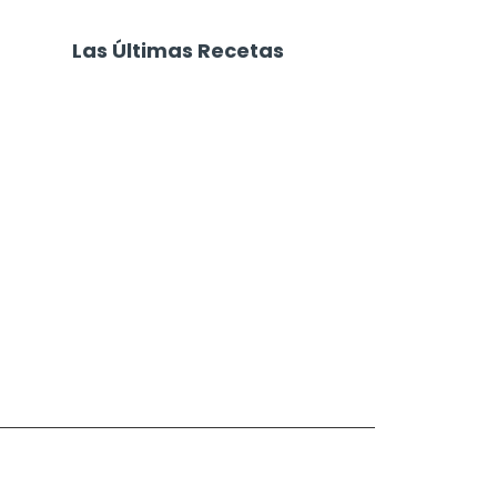
Las Últimas Recetas
Focaccia 4 Quesos
Carne Desmechada
Calabaza al Horno con Queso
Salchichas Envueltas