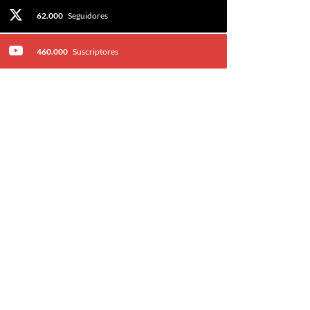
62.000
Seguidores
460.000
Suscriptores