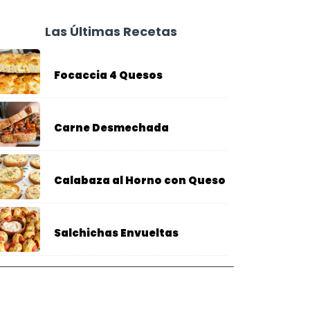
Las Últimas Recetas
Focaccia 4 Quesos
Carne Desmechada
Calabaza al Horno con Queso
Salchichas Envueltas