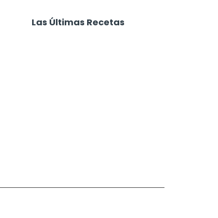
Las Últimas Recetas
Focaccia 4 Quesos
Carne Desmechada
Calabaza al Horno con Queso
Salchichas Envueltas