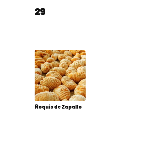
29
Ñoquis de Zapallo