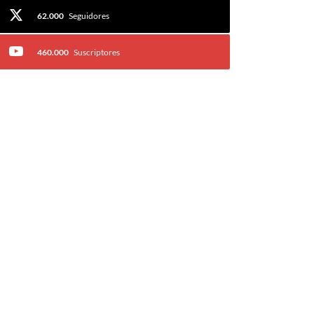
62.000
Seguidores
460.000
Suscriptores