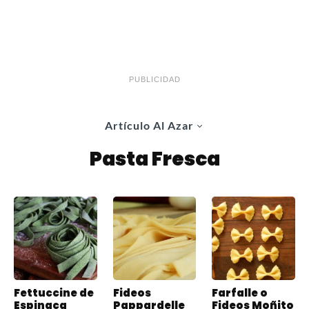
PUBLICIDAD
Artículo Al Azar
Pasta Fresca
Fettuccine de
Fideos
Farfalle o
Espinaca
Pappardelle
Fideos Moñito