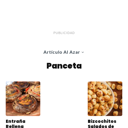
PUBLICIDAD
Artículo Al Azar
Panceta
Entraña
Bizcochitos
Rellena
Salados de