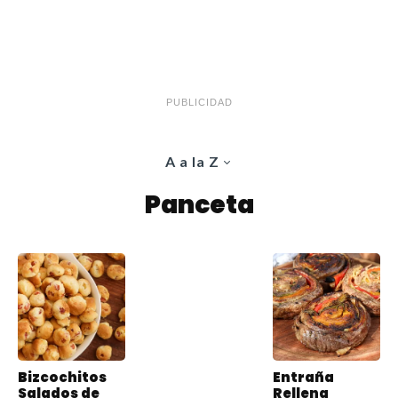
PUBLICIDAD
A a la Z
Panceta
Bizcochitos
Entraña
Salados de
Rellena