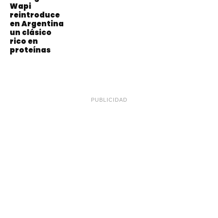
Wapi
reintroduce
en Argentina
un clásico
rico en
proteínas
PUBLICIDAD