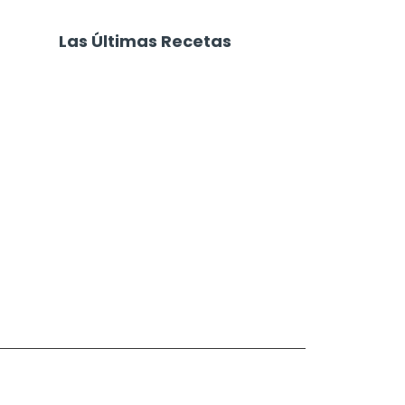
Las Últimas Recetas
Focaccia 4 Quesos
Carne Desmechada
Calabaza al Horno con Queso
Salchichas Envueltas