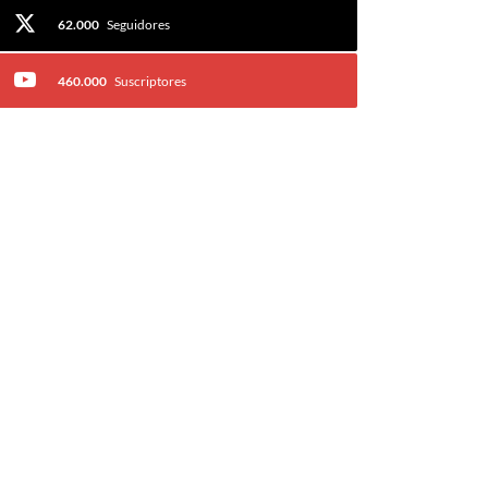
62.000
Seguidores
460.000
Suscriptores