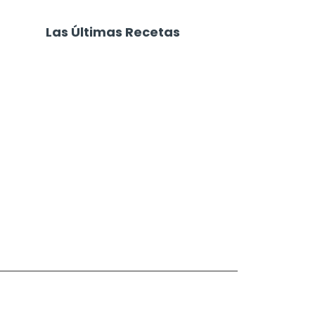
Las Últimas Recetas
Focaccia 4 Quesos
Carne Desmechada
Calabaza al Horno con Queso
Salchichas Envueltas