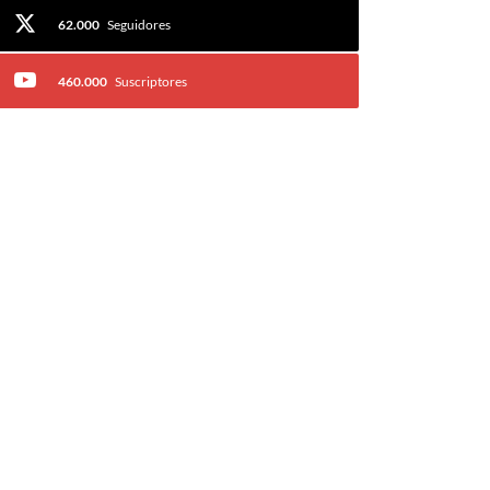
62.000
Seguidores
460.000
Suscriptores