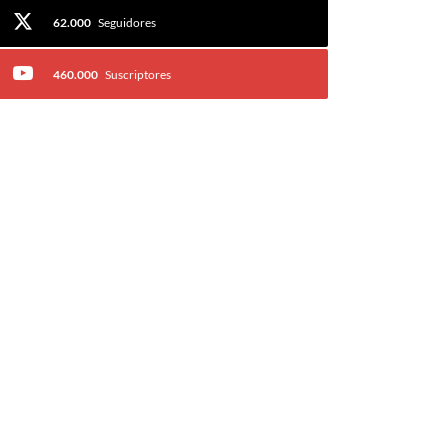
62.000
Seguidores
460.000
Suscriptores