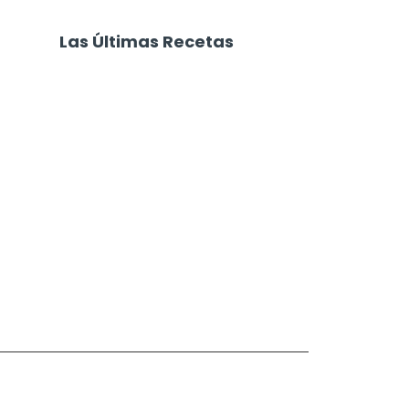
Las Últimas Recetas
Focaccia 4 Quesos
Carne Desmechada
Calabaza al Horno con Queso
Salchichas Envueltas