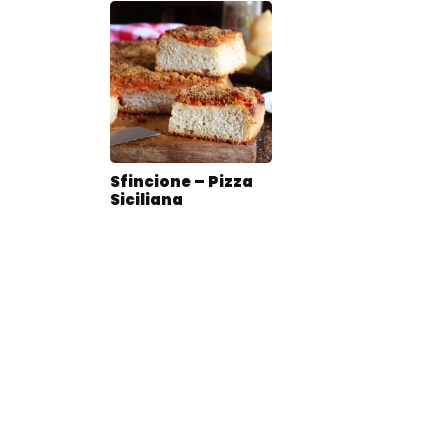
Sfincione – Pizza
Siciliana