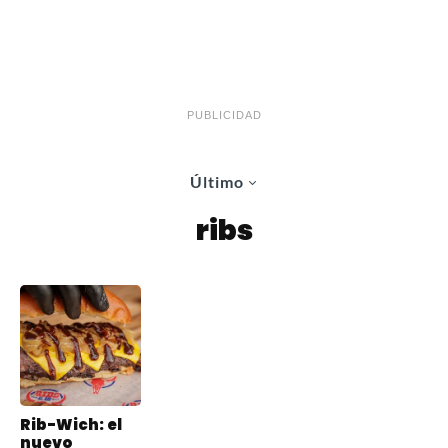
PUBLICIDAD
Último
ribs
Rib-Wich: el
nuevo