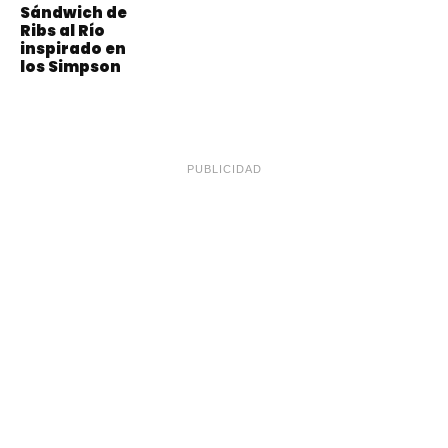
Sándwich de
Ribs al Río
inspirado en
los Simpson
PUBLICIDAD