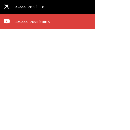
62.000
Seguidores
460.000
Suscriptores