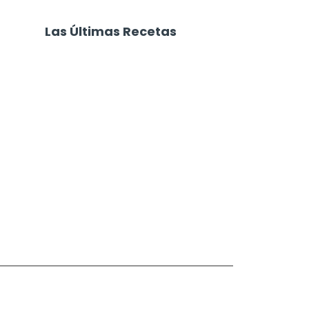
Las Últimas Recetas
Focaccia 4 Quesos
Carne Desmechada
Calabaza al Horno con Queso
Salchichas Envueltas