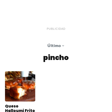
PUBLICIDAD
Último
pincho
Queso
Halloumi Frito