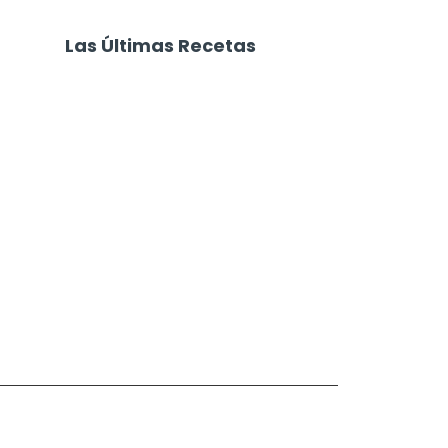
Las Últimas Recetas
Focaccia 4 Quesos
Carne Desmechada
Calabaza al Horno con Queso
Salchichas Envueltas