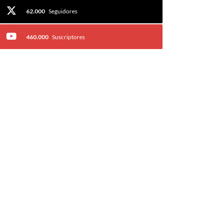
62.000
Seguidores
460.000
Suscriptores