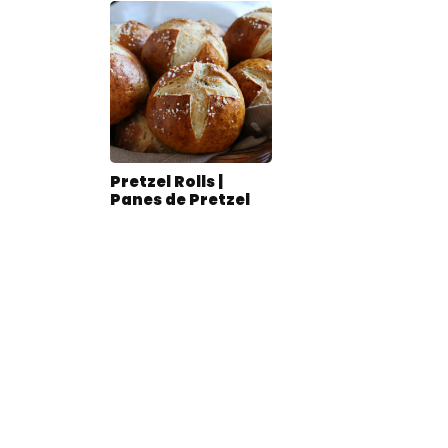
Pretzel Rolls |
Panes de Pretzel