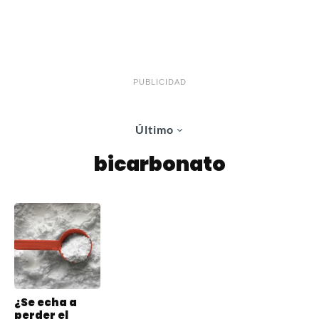
PUBLICIDAD
Último
bicarbonato
¿Se echa a
perder el