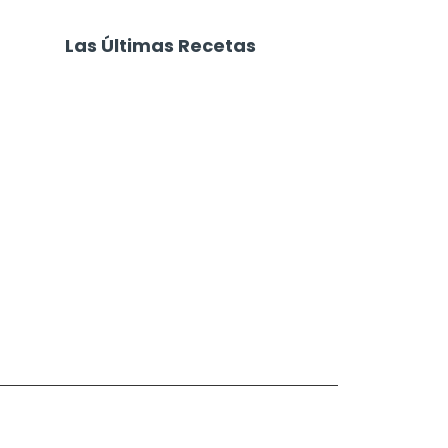
Las Últimas Recetas
Focaccia 4 Quesos
Carne Desmechada
Calabaza al Horno con Queso
Salchichas Envueltas