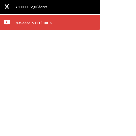
62.000
Seguidores
460.000
Suscriptores